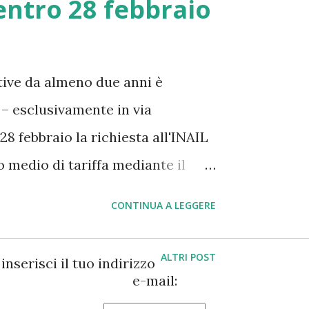
ntro 28 febbraio
tive da almeno due anni è
 – esclusivamente in via
28 febbraio la richiesta all'INAIL
o medio di tariffa mediante il
anda consente di beneficiare
CONTINUA A LEGGERE
premio INAIL e può essere
ende in regola con il pagamento
ALTRI POST
inserisci il tuo indirizzo
le disposizioni obbligatorie in
e-mail:
e infortuni e di igiene del