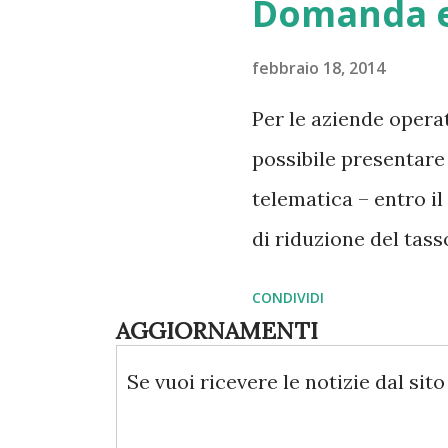
Domanda e
febbraio 18, 2014
Per le aziende opera
possibile presentare
telematica – entro il 
di riduzione del tass
modulo OT24. La dom
CONDIVIDI
della riduzione del 
AGGIORNAMENTI
presentata dalle azi
Se vuoi ricevere le notizie dal sito 
dei contributi e con 
materia di prevenzion