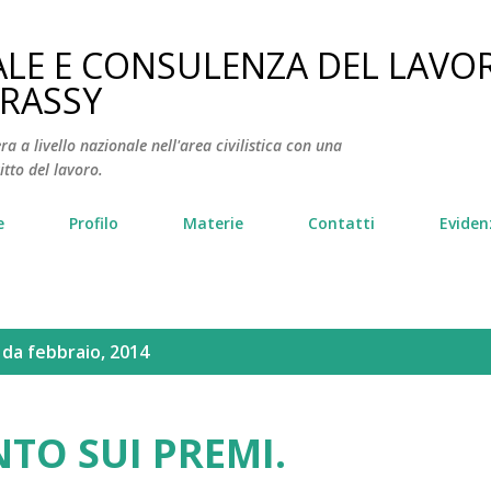
Passa ai contenuti principali
ALE E CONSULENZA DEL LAVO
FRASSY
ra a livello nazionale nell'area civilistica con una
itto del lavoro.
e
Profilo
Materie
Contatti
Eviden
 da febbraio, 2014
NTO SUI PREMI.