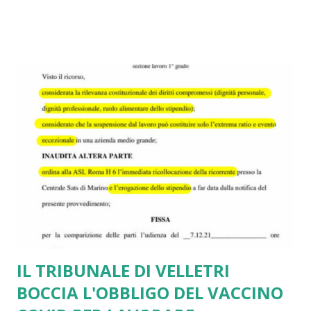
stesso e privo di concreta efficacia. Il Governo Meloni,
infatti, ha congelato la procedura sanzionatoria sino al 30
giugno 2023, in attesa di porre poi presumibilmente la
parola fine a tale vergognosa pagina della storia
repubblicana. L'art. 7 al comma 1bis - introdotto dalla legge
di conversione - del D.L. 162/2022 ha sospeso sino al 30
giugno 2023 le attività e i procedimenti di irrogazione della
sanzione previsti dall'articolo 4-sexies, commi 3, 4 e 6, del
decreto-legge 1° aprile 2021, n. 44 La norma sospensiva
peraltro non brilla per chiarezza e coerenz...
IL TRIBUNALE DI VELLETRI
BOCCIA L'OBBLIGO DEL VACCINO