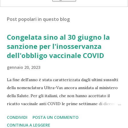
Post popolari in questo blog
Congelata sino al 30 giugno la
sanzione per l'inosservanza
dell'obbligo vaccinale COVID
gennaio 20, 2023
La fine dell'anno è stata caratterizzata dagli ultimi sussulti
della nomenclatura Ultra-Vax ancora annidata al ministero
della Salute. Per gli italiani, che non hanno accettato il
ricatto vaccinale anti COVID le prime settimane di dicembre
hanno portato quale regalo di Natale la notifica dell'Avviso
CONDIVIDI
POSTA UN COMMENTO
di Addebito della sanzione di Euro 100. In realtà questa
CONTINUA A LEGGERE
volta si è trattato di un “colpo a salve”, di un atto fine a