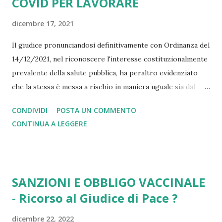
COVID PER LAVORARE
dicembre 17, 2021
Il giudice pronunciandosi definitivamente con Ordinanza del
14/12/2021, nel riconoscere l'interesse costituzionalmente
prevalente della salute pubblica, ha peraltro evidenziato
che la stessa è messa a rischio in maniera uguale sia dal
vaccinato, sia dal non vaccinato. Ne consegue che l'obbligo
CONDIVIDI
POSTA UN COMMENTO
di vaccinazione imposto dal DL44/2021 quale requisito
CONTINUA A LEGGERE
professionale richiesto ai sanitari - ora esteso dal
DL172/2021 anche a altre categorie - per accedere
all'attività lavorativa costituisce una discriminazione sugli
altri diritti (dignità, lavoro, sussistenza ...) tutelati dalla
SANZIONI E OBBLIGO VACCINALE
Costituzione. I principi giuridici e medico scientifici
- Ricorso al Giudice di Pace ?
espressi nell'Ordinanza del Giudice sono d'altronde
confermati dalla Circolare del Ministro alla Salute Speranza
dicembre 22, 2022