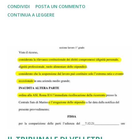
hanno portato quale regalo di Natale la notifica dell'Avviso
CONDIVIDI
POSTA UN COMMENTO
di Addebito della sanzione di Euro 100. In realtà questa
CONTINUA A LEGGERE
volta si è trattato di un “colpo a salve”, di un atto fine a
stesso e privo di concreta efficacia. Il Governo Meloni,
infatti, ha congelato la procedura sanzionatoria sino al 30
giugno 2023, in attesa di porre poi presumibilmente la
parola fine a tale vergognosa pagina della storia
repubblicana. L'art. 7 al comma 1bis - introdotto dalla legge
di conversione - del D.L. 162/2022 ha sospeso sino al 30
giugno 2023 le attività e i procedimenti di irrogazione della
sanzione previsti dall'articolo 4-sexies, commi 3, 4 e 6, del
decreto-legge 1° aprile 2021, n. 44 La norma sospensiva
peraltro non brilla per chiarezza e coerenz...