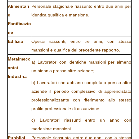
Alimentari
Personale stagionale riassunto entro due anni
per
e
identica qualifica e mansione
.
Panificazio
ne
Edilizia
Operai riassunti, entro tre anni, con stesse
mansioni e qualifica del precedente rapporto.
Metalmecc
a) Lavoratori con identiche mansioni per almeno
anici
un biennio presso altre aziende;
Industria
b) Lavoratori che abbiano completato presso altre
aziende il periodo complessivo di apprendistato
professionalizzante con riferimento allo stesso
profilo professionale di assunzione.
c) Lavoratori riassunti entro un anno con
medesime mansioni.
Pubblici
Personale riassunto, entro due anni, con la stessa