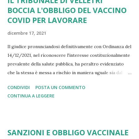
IL TRIBUNALE DI VELLETRI
BOCCIA L'OBBLIGO DEL VACCINO
COVID PER LAVORARE
dicembre 17, 2021
Il giudice pronunciandosi definitivamente con Ordinanza del
14/12/2021, nel riconoscere l'interesse costituzionalmente
prevalente della salute pubblica, ha peraltro evidenziato
che la stessa è messa a rischio in maniera uguale sia dal
vaccinato, sia dal non vaccinato. Ne consegue che l'obbligo
CONDIVIDI
POSTA UN COMMENTO
di vaccinazione imposto dal DL44/2021 quale requisito
CONTINUA A LEGGERE
professionale richiesto ai sanitari - ora esteso dal
DL172/2021 anche a altre categorie - per accedere
all'attività lavorativa costituisce una discriminazione sugli
altri diritti (dignità, lavoro, sussistenza ...) tutelati dalla
SANZIONI E OBBLIGO VACCINALE
Costituzione. I principi giuridici e medico scientifici