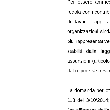
Per essere ammess
regola con i contrib
di lavoro; applica
organizzazioni sinda
più rappresentative 
stabiliti dalla l
assunzioni (articol
dal regime
de mini
La domanda p
er ot
118 del 3/10/2014