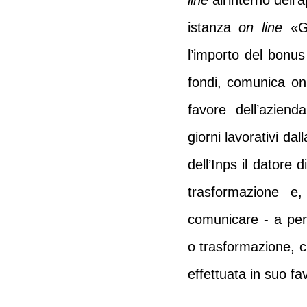
line
all’interno dell’
istanza
on line
«Ga
l’importo del bonus 
fondi, comunica on 
favore dell’aziend
giorni lavorativi da
dell’Inps il datore 
trasformazione e, 
comunicare - a pen
o trasformazione, 
effettuata in suo fa