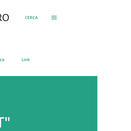
RO
CERCA
za
Link
T"