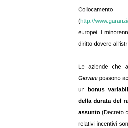
Collocamento
(
http://www.garanzia
europei. I minorenn
diritto dovere all’i
Le aziende che as
Giovani
possono ac
un
bonus variabi
della durata del r
assunto
(Decreto d
relativi incentivi s