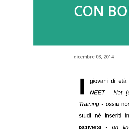
CON BO
dicembre 03, 2014
I
giovani di età
NEET -
Not [
Training
-
ossia non
studi né inseriti
iscriversi -
on lin